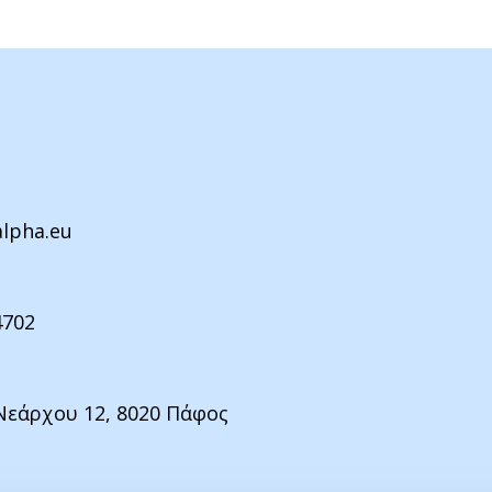
alpha.eu
4702
Νεάρχου 12, 8020 Πάφος