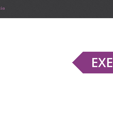
εία
Ε
Χ
Ε