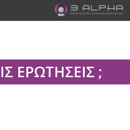
Ι
Σ
Ε
Ρ
Ω
Τ
Η
Σ
Ε
Ι
Σ
;