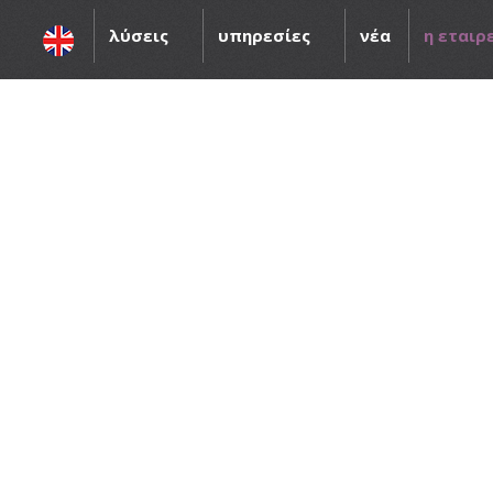
λύσεις
υπηρεσίες
νέα
η εταιρ
Π
ω
ς
μ
π
ο
ρ
ώ
ν
α
μ