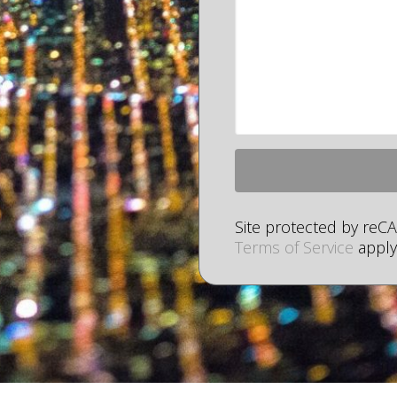
Site protected by re
Terms of Service
apply